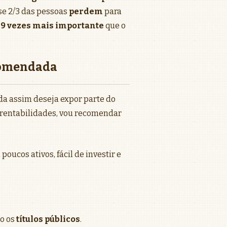
 se 2/3 das pessoas
perdem
para
é
9 vezes mais importante
que o
ecomendada
da assim deseja expor parte do
 rentabilidades, vou recomendar
oucos ativos, fácil de investir e
ão os
títulos públicos
.