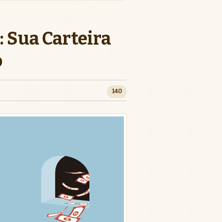
 Sua Carteira
o
140