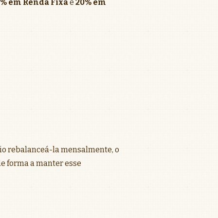
% em Renda Fixa
e
20% em
ário rebalanceá-la mensalmente, o
 de forma a manter esse