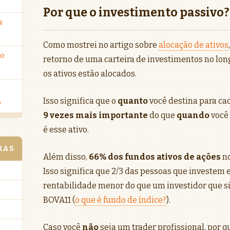
Por que o investimento passivo?
a
Como mostrei no artigo sobre
alocação de ativos
ro
retorno de uma carteira de investimentos no lon
os ativos estão alocados.
Isso significa que o
quanto
você destina para cad
o
9 vezes mais importante
do que
quando
você 
é esse ativo.
RAS
Além disso,
66% dos fundos ativos de ações
no
Isso significa que 2/3 das pessoas que investem
rentabilidade menor do que um investidor que 
BOVA11 (
o que é fundo de índice?
).
Caso você
não
seja um trader profissional, por 