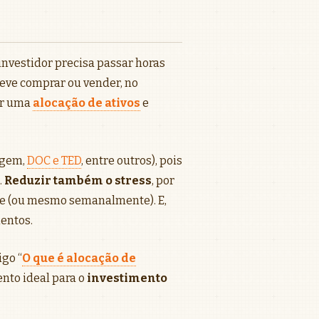
 investidor precisa passar horas
deve comprar ou vender, no
ir uma
alocação de ativos
e
agem,
DOC e TED
, entre outros), pois
.
Reduzir também o stress
, por
e (ou mesmo semanalmente). E,
entos.
igo “
O que é alocação de
ento ideal para o
investimento