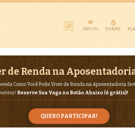
INÍCIO
SOBRE
PL
r de Renda na Aposentadori
evela Como Você Pode Viver de Renda na Aposentadoria
Sem
imentos!
Reserve Sua Vaga no Botão Abaixo (é grátis)!
QUERO PARTICIPAR!