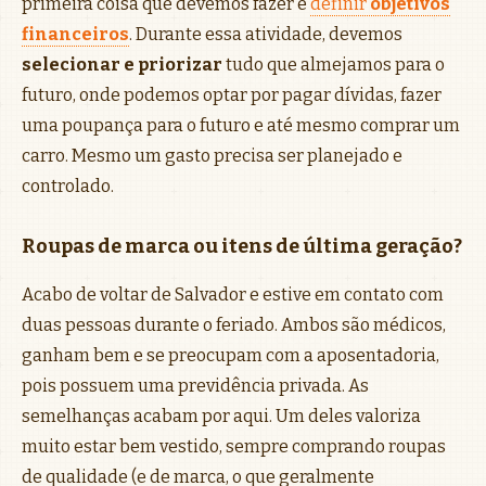
primeira coisa que devemos fazer é
definir
objetivos
financeiros
. Durante essa atividade, devemos
selecionar e priorizar
tudo que almejamos para o
futuro, onde podemos optar por pagar dívidas, fazer
uma poupança para o futuro e até mesmo comprar um
carro. Mesmo um gasto precisa ser planejado e
controlado.
Roupas de marca ou itens de última geração?
Acabo de voltar de Salvador e estive em contato com
duas pessoas durante o feriado. Ambos são médicos,
ganham bem e se preocupam com a aposentadoria,
pois possuem uma previdência privada. As
semelhanças acabam por aqui. Um deles valoriza
muito estar bem vestido, sempre comprando roupas
de qualidade (e de marca, o que geralmente