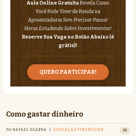
Aula Online Gratuita
Revela Como
Você Pode Viver de Renda na
Aposentadoria
Sem Precisar Passar
Horas Estudando Sobre Investimentos!
Reserve Sua Vaga no Botão Abaixo (é
grátis)!
QUERO PARTICIPAR!
Como gastar dinheiro
Por
RAFAEL SEABRA
|
EDUCAÇÃO FINANCEIRA
32