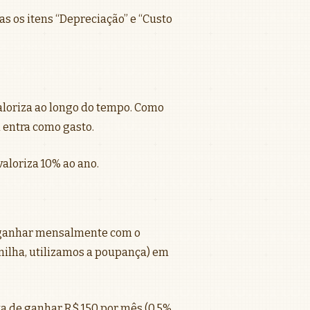
as os itens “Depreciação” e “Custo
aloriza ao longo do tempo. Como
 entra como gasto.
valoriza 10% ao ano.
 ganhar mensalmente com o
nilha, utilizamos a poupança) em
xa de ganhar R$ 150 por mês (0,5%