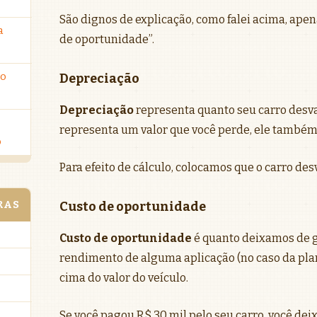
São dignos de explicação, como falei acima, apen
a
de oportunidade”.
ro
Depreciação
Depreciação
representa quanto seu carro desv
representa um valor que você perde, ele também
o
Para efeito de cálculo, colocamos que o carro des
RAS
Custo de oportunidade
Custo de oportunidade
é quanto deixamos de
rendimento de alguma aplicação (no caso da pla
cima do valor do veículo.
Se você pagou R$ 30 mil pelo seu carro, você dei