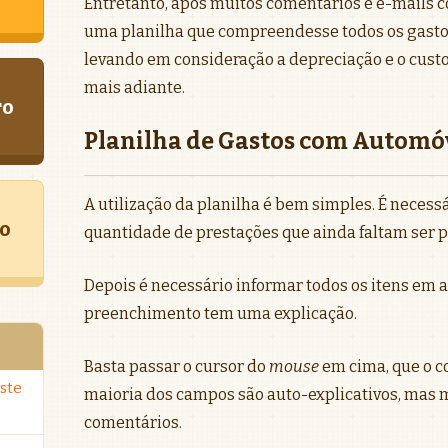
Entretanto, após muitos comentários e e-mails c
uma planilha que compreendesse todos os gasto
levando em consideração a depreciação e o custo
mais adiante.
ro
Planilha de Gastos com Automó
A utilização da planilha é bem simples. É necessá
o
quantidade de prestações que ainda faltam ser pa
Depois é necessário informar todos os itens em 
preenchimento tem uma explicação.
Basta passar o cursor do
mouse
em cima, que o c
ste
maioria dos campos são auto-explicativos, mas
comentários.