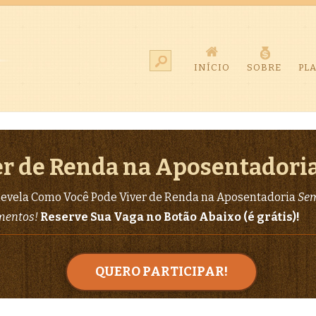
INÍCIO
SOBRE
PL
r de Renda na Aposentadori
evela Como Você Pode Viver de Renda na Aposentadoria
Sem
imentos!
Reserve Sua Vaga no Botão Abaixo (é grátis)!
QUERO PARTICIPAR!