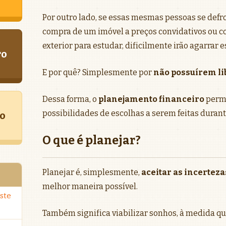
Por outro lado, se essas mesmas pessoas se def
compra de um imóvel a preços convidativos ou c
exterior para estudar, dificilmente irão agarrar 
ro
E por quê? Simplesmente por
não possuírem li
Dessa forma, o
planejamento financeiro
permi
possibilidades de escolhas a serem feitas durant
o
O que é planejar?
Planejar é, simplesmente,
aceitar as incerteza
melhor maneira possível.
ste
Também significa viabilizar sonhos, à medida qu