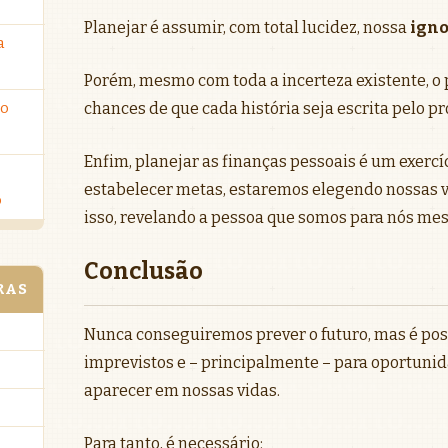
Planejar é assumir, com total lucidez, nossa
igno
a
Porém, mesmo com toda a incerteza existente, 
ro
chances de que cada história seja escrita pelo pró
Enfim, planejar as finanças pessoais é um exerc
estabelecer metas, estaremos elegendo nossas v
o
isso, revelando a pessoa que somos para nós me
Conclusão
RAS
Nunca conseguiremos prever o futuro, mas é pos
imprevistos e – principalmente – para oportuni
aparecer em nossas vidas.
Para tanto, é necessário: