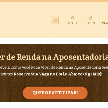
INÍCIO
SOBRE
PL
r de Renda na Aposentadori
evela Como Você Pode Viver de Renda na Aposentadoria
Sem
imentos!
Reserve Sua Vaga no Botão Abaixo (é grátis)!
QUERO PARTICIPAR!