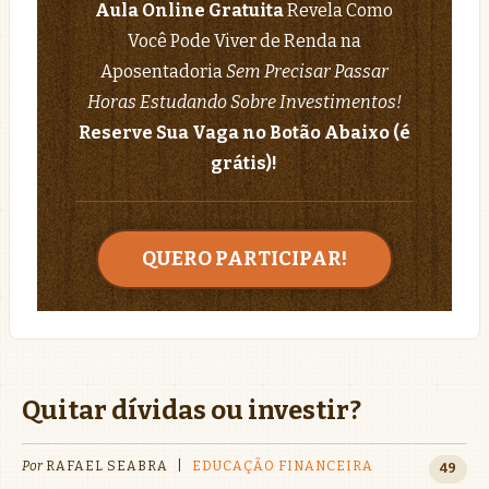
Aula Online Gratuita
Revela Como
Você Pode Viver de Renda na
Aposentadoria
Sem Precisar Passar
Horas Estudando Sobre Investimentos!
Reserve Sua Vaga no Botão Abaixo (é
grátis)!
QUERO PARTICIPAR!
Quitar dívidas ou investir?
Por
RAFAEL SEABRA
|
EDUCAÇÃO FINANCEIRA
49