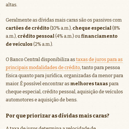
altas.
Geralmente as dívidas mais caras são os passivos com
cartões de crédito
(10% a.m.),
cheque especial
(8%
a.m.),
crédito pessoal
(4% a.m.) ou
financiamento
de veículos
(2% a.m.).
O Banco Central disponibiliza as
taxas de juros para as
principais modalidades de crédito
, tanto para pessoa
física quanto para jurídica, organizadas da menor para
maior. É possível encontrar as
melhores taxas
para
cheque especial, crédito pessoal, aquisição de veículos
automotores e aquisição de bens.
Por que priorizar as dívidas mais caras?
A taxa de juros determina a velocidade de