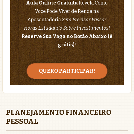
Aula Online Gratuita
Revela Como
Você Pode Viver de Renda na
Aposentadoria
Sem Precisar Passar
Horas Estudando Sobre Investimentos!
Reserve Sua Vaga no Botão Abaixo (é
grátis)!
QUERO PARTICIPAR!
PLANEJAMENTO FINANCEIRO
PESSOAL