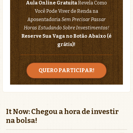
Aula Online Gratuita
Revela Como
Você Pode Viver de Renda na
Aposentadoria
Sem Precisar Passar
Horas Estudando Sobre Investimentos!
Reserve Sua Vaga no Botão Abaixo (é
grátis)!
QUERO PARTICIPAR!
It Now: Chegou a hora de investir
na bolsa!