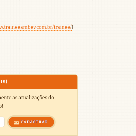
.traineeambev.com.br/trainee/
)
IS)
mente as atualizações do
o!