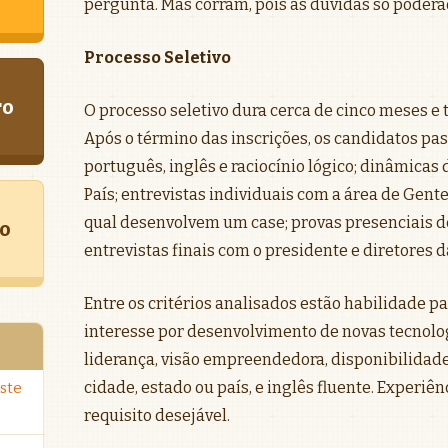
pergunta. Mas corram, pois as dúvidas só poder
Processo Seletivo
ro
O processo seletivo dura cerca de cinco meses e 
Após o término das inscrições, os candidatos pa
português, inglês e raciocínio lógico; dinâmicas
País; entrevistas individuais com a área de Gent
qual desenvolvem um case; provas presenciais de 
o
entrevistas finais com o presidente e diretores 
Entre os critérios analisados estão habilidade 
interesse por desenvolvimento de novas tecnolo
liderança, visão empreendedora, disponibilidad
cidade, estado ou país, e inglês fluente. Experiê
ste
requisito desejável.