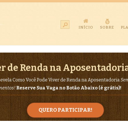
INÍCIO
SOBRE
PL
r de Renda na Aposentadori
evela Como Você Pode Viver de Renda na Aposentadoria
Sem
imentos!
Reserve Sua Vaga no Botão Abaixo (é grátis)!
QUERO PARTICIPAR!