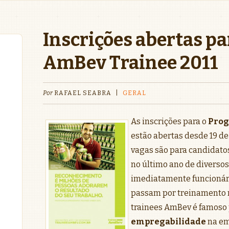
Inscrições abertas p
AmBev Trainee 2011
Por
RAFAEL SEABRA
|
GERAL
As inscrições para o
Prog
estão abertas desde 19 de
vagas são para candidat
no último ano de diverso
imediatamente funcioná
passam por treinamento n
trainees AmBev é famoso 
empregabilidade
na em