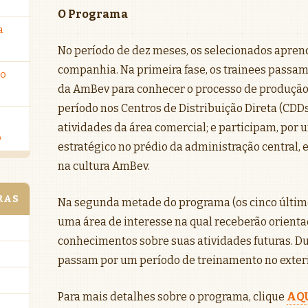
O Programa
a
No período de dez meses, os selecionados apren
companhia. Na primeira fase, os trainees passam
ro
da AmBev para conhecer o processo de produção
período nos Centros de Distribuição Direta (CDD
atividades da área comercial; e participam, por
o
estratégico no prédio da administração central, 
na cultura AmBev.
RAS
Na segunda metade do programa (os cinco últim
uma área de interesse na qual receberão orienta
conhecimentos sobre suas atividades futuras. Dur
passam por um período de treinamento no exteri
Para mais detalhes sobre o programa, clique
AQ