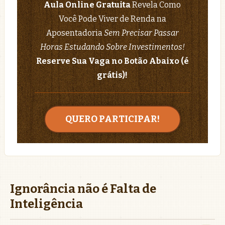
Aula Online Gratuita
Revela Como
Você Pode Viver de Renda na
Aposentadoria
Sem Precisar Passar
Horas Estudando Sobre Investimentos!
Reserve Sua Vaga no Botão Abaixo (é
grátis)!
QUERO PARTICIPAR!
Ignorância não é Falta de
Inteligência