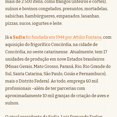
mais de 2.500 itens, como frangos (inteiros e cortes),
suínos e bovinos congelados, presuntos, mortadelas,
salsichas, hambúrgueres, empanados, lasanhas,
pizzas, sucos, iogurtes e leite.
Já a
Sadia
foi fundada em 1944 por Attilio Fontana
, com
aquisição do frigorífico Concórdia, na cidade de
Concórdia, no oeste catarinense. Atualmente, tem 17
unidades de produção em nove Estados brasileiros
(Minas Gerais, Mato Grosso, Paraná, Rio, Rio Grande do
Sul, Santa Catarina, São Paulo, Goiás e Pernambuco),
mais o Distrito Federal. Ao todo, emprega 60 mil
profissionais –além de ter parcerias com
aproximadamente 10 mil granjas de criação de aves e
suínos.
O atual presidente da Sadia, Luiz Fernando Furlan,