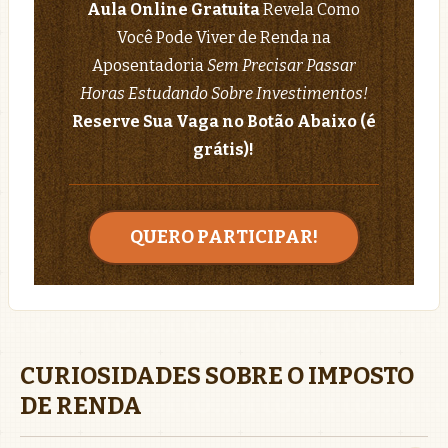
Aula Online Gratuita
Revela Como
Você Pode Viver de Renda na
Aposentadoria
Sem Precisar Passar
Horas Estudando Sobre Investimentos!
Reserve Sua Vaga no Botão Abaixo (é
grátis)!
QUERO PARTICIPAR!
CURIOSIDADES SOBRE O IMPOSTO
DE RENDA