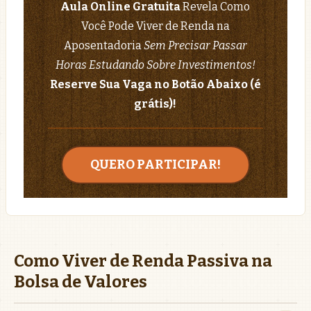
Aula Online Gratuita
Revela Como
Você Pode Viver de Renda na
Aposentadoria
Sem Precisar Passar
Horas Estudando Sobre Investimentos!
Reserve Sua Vaga no Botão Abaixo (é
grátis)!
QUERO PARTICIPAR!
Como Viver de Renda Passiva na
Bolsa de Valores