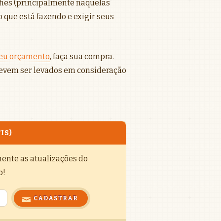
lhes (principalmente naquelas
o que está fazendo e exigir seus
seu orçamento
, faça sua compra.
evem ser levados em consideração
IS)
mente as atualizações do
o!