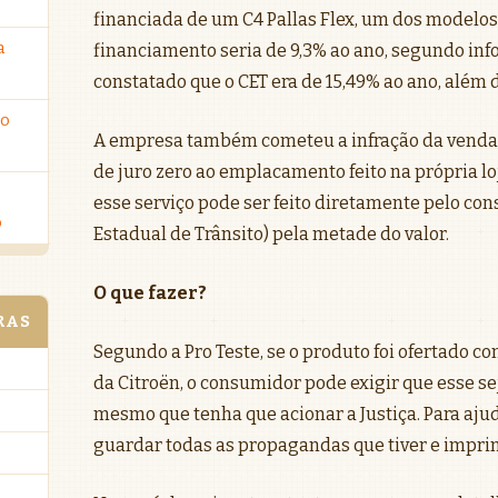
financiada de um C4 Pallas Flex, um dos modelos 
a
financiamento seria de 9,3% ao ano, segundo inf
constatado que o CET era de 15,49% ao ano, além 
ro
A empresa também cometeu a infração da venda c
de juro zero ao emplacamento feito na própria l
esse serviço pode ser feito diretamente pelo c
o
Estadual de Trânsito) pela metade do valor.
O que fazer?
RAS
Segundo a Pro Teste, se o produto foi ofertado c
da Citroën, o consumidor pode exigir que esse se
mesmo que tenha que acionar a Justiça. Para aju
guardar todas as propagandas que tiver e imprim