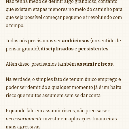
Não tenha medo de definir algo grandioso, contanto
que existam etapas menores no meio do caminho para
que seja possível começar pequeno e ir evoluindo com
o tempo.
Todos nós precisamos ser
ambiciosos
(no sentido de
pensar grande),
disciplinados
e
persistentes
.
Além disso, precisamos também
assumir riscos
.
Na verdade, o simples fato de ter um único emprego e
poder ser demitido a qualquer momento já é um baita
risco que muitos assumem sem se dar conta.
E quando falo em assumir riscos, não precisa ser
necessariamente
investir em aplicações financeiras
mais agressivas.