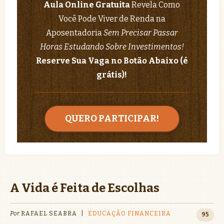
Aula Online Gratuita
Revela Como
Você Pode Viver de Renda na
Aposentadoria
Sem Precisar Passar
Horas Estudando Sobre Investimentos!
Reserve Sua Vaga no Botão Abaixo (é
grátis)!
QUERO PARTICIPAR!
A Vida é Feita de Escolhas
Por
RAFAEL SEABRA
|
EDUCAÇÃO FINANCEIRA
95