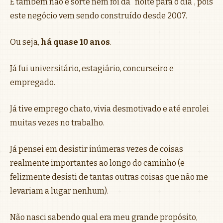
E também não é sorte nem foi da “noite para o dia”, pois
este negócio vem sendo construído desde 2007.
Ou seja,
há quase 10 anos
.
Já fui universitário, estagiário, concurseiro e
empregado.
Já tive emprego chato, vivia desmotivado e até enrolei
muitas vezes no trabalho.
Já pensei em desistir inúmeras vezes de coisas
realmente importantes ao longo do caminho (e
felizmente desisti de tantas outras coisas que não me
levariam a lugar nenhum).
Não nasci sabendo qual era meu grande propósito,