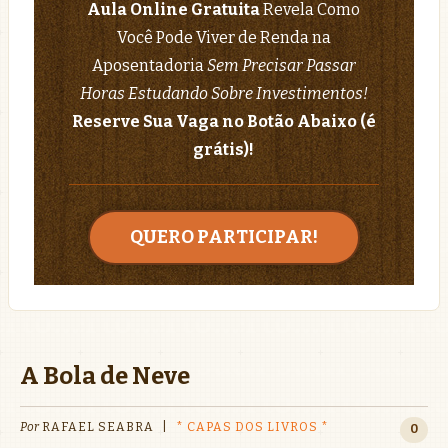
Aula Online Gratuita
Revela Como
Você Pode Viver de Renda na
Aposentadoria
Sem Precisar Passar
Horas Estudando Sobre Investimentos!
Reserve Sua Vaga no Botão Abaixo (é
grátis)!
QUERO PARTICIPAR!
A Bola de Neve
Por
RAFAEL SEABRA
|
* CAPAS DOS LIVROS *
0