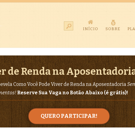
INÍCIO
SOBRE
PL
r de Renda na Aposentadori
evela Como Você Pode Viver de Renda na Aposentadoria
Sem
imentos!
Reserve Sua Vaga no Botão Abaixo (é grátis)!
QUERO PARTICIPAR!