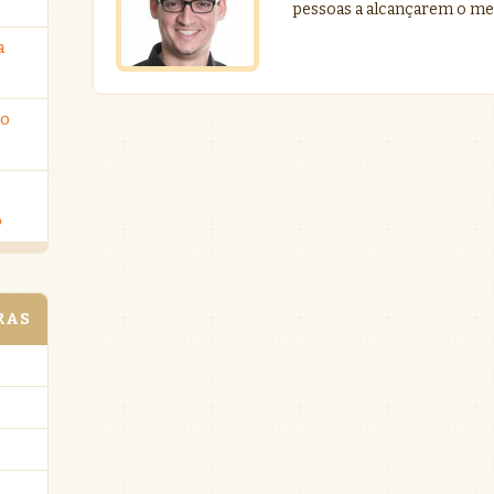
pessoas a alcançarem o me
a
ro
o
RAS