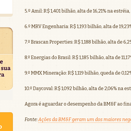
5.º Amil: R$ 1,401 bilhão, alta de 16,21% na estréi
6.º MRV Engenharia: R$ 1,193 bilhão, alta de 19,2
7.º Brascan Properties: R$ 1,188 bilhão, alta de 6
8.º Energias do Brasil: R$ 1,185 bilhão, alta de 11,
9.º MMX Mineração: R$ 1,119 bilhão, queda de 0,1
10.º Daycoval: R$ 1,092 bilhão, alta de 2,06% na e
Agora é aguardar o desempenho da BM&F ao fin
Fonte:
Ações da BM&F geram um dos maiores negó
o