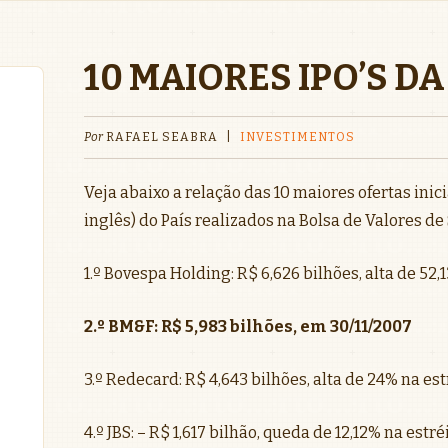
10 MAIORES IPO’S D
Por
RAFAEL SEABRA
|
INVESTIMENTOS
Veja abaixo a relação das 10 maiores ofertas inici
inglês) do País realizados na Bolsa de Valores de
1.º Bovespa Holding: R$ 6,626 bilhões, alta de 52
2.º BM&F: R$ 5,983 bilhões, em 30/11/2007
3.º Redecard: R$ 4,643 bilhões, alta de 24% na es
4.º JBS: – R$ 1,617 bilhão, queda de 12,12% na est