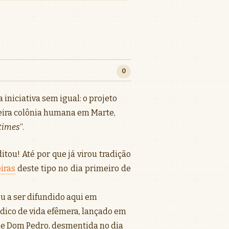
0
iniciativa sem igual: o projeto
eira colônia humana em Marte,
etimes
“.
itou! Até por que já virou tradição
iras
deste tipo no dia primeiro de
ou a ser difundido aqui em
iódico de vida efêmera, lançado em
o de Dom Pedro, desmentida no dia