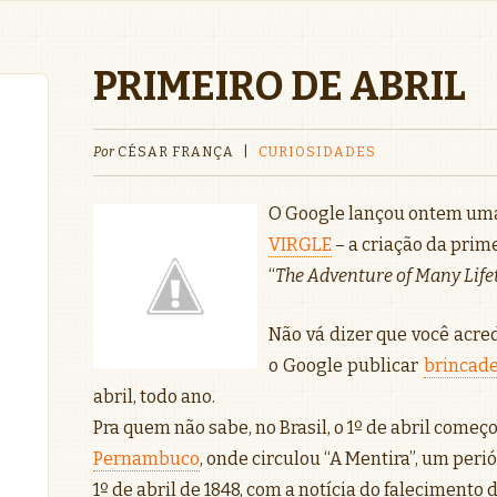
PRIMEIRO DE ABRIL
Por
CÉSAR FRANÇA
|
CURIOSIDADES
O Google lançou ontem uma 
VIRGLE
– a criação da prim
“
The Adventure of Many Lif
Não vá dizer que você acred
o Google publicar
brincade
abril, todo ano.
Pra quem não sabe, no Brasil, o 1º de abril começ
Pernambuco
, onde circulou “A Mentira”, um per
1º de abril de 1848, com a notícia do faleciment