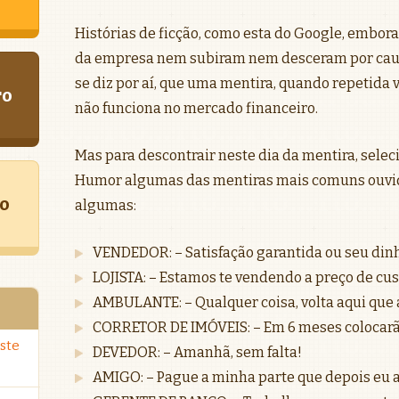
Histórias de ficção, como esta do Google, embora 
da empresa nem subiram nem desceram por caus
se diz por aí, que uma mentira, quando repetida v
ro
não funciona no mercado financeiro.
Mas para descontrair neste dia da mentira, sel
Humor algumas das mentiras mais comuns ouvida
o
algumas:
VENDEDOR: – Satisfação garantida ou seu dinhe
LOJISTA: – Estamos te vendendo a preço de cus
AMBULANTE: – Qualquer coisa, volta aqui que a
CORRETOR DE IMÓVEIS: – Em 6 meses colocarão:
ste
DEVEDOR: – Amanhã, sem falta!
AMIGO: – Pague a minha parte que depois eu a