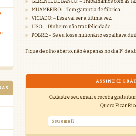
GERENTE DE BANCO: – Trabalhamos com as tax
MUAMBEIRO: – Tem garantia de fábrica.
a
VICIADO: – Essa vai ser a última vez.
LISO: – Dinheiro não traz felicidade.
ro
POBRE: – Se eu fosse milionário espalhava din
Fique de olho aberto, não é apenas no dia 1º de a
o
ASSINE (É GRÁT
RAS
Cadastre seu email e receba gratuita
Quero Ficar Ric