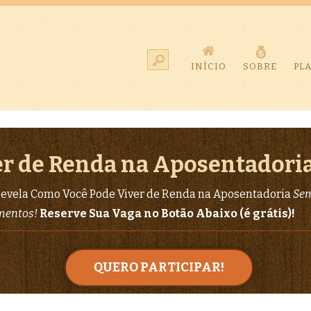
INÍCIO
SOBRE
PL
r de Renda na Aposentadori
evela Como Você Pode Viver de Renda na Aposentadoria
Sem
imentos!
Reserve Sua Vaga no Botão Abaixo (é grátis)!
QUERO PARTICIPAR!