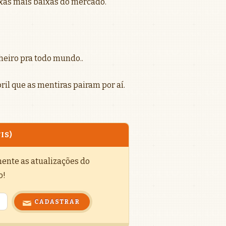
as mais baixas do mercado.
heiro pra todo mundo..
bril que as mentiras pairam por aí.
IS)
mente as atualizações do
o!