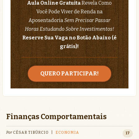
Aula Online Gratuita
Revela Como
Você Pode Viver de Renda na
Aposentadoria
Sem Precisar Passar
Horas Estudando Sobre Investimentos!
Reserve Sua Vaga no Botão Abaixo (é
grátis)!
QUERO PARTICIPAR!
Finanças Comportamentais
Por
CÉSAR TIBÚRCIO
|
ECONOMIA
17