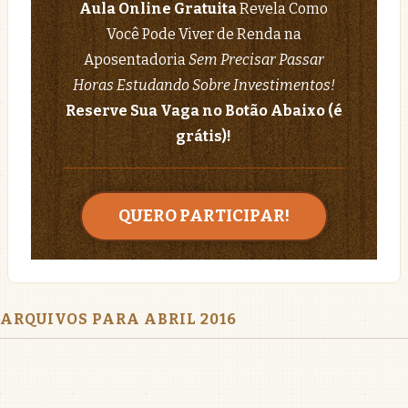
Aula Online Gratuita
Revela Como
Você Pode Viver de Renda na
Aposentadoria
Sem Precisar Passar
Horas Estudando Sobre Investimentos!
Reserve Sua Vaga no Botão Abaixo (é
grátis)!
QUERO PARTICIPAR!
ARQUIVOS PARA ABRIL 2016