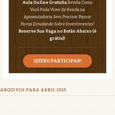
Aula Online Gratuita
Revela Como
Você Pode Viver de Renda na
Aposentadoria
Sem Precisar Passar
Horas Estudando Sobre Investimentos!
Reserve Sua Vaga no Botão Abaixo (é
grátis)!
QUERO PARTICIPAR!
ARQUIVOS PARA ABRIL 2015