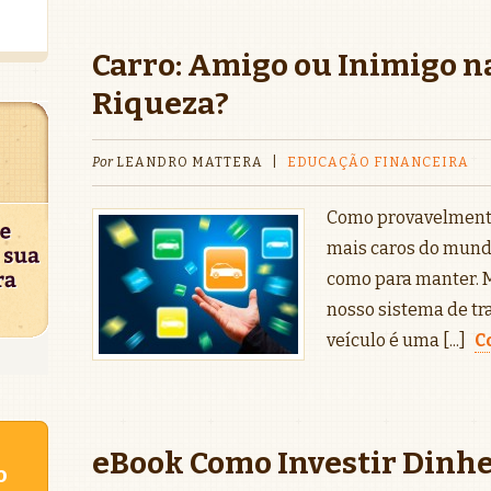
Carro: Amigo ou Inimigo n
Riqueza?
Por
LEANDRO MATTERA
|
EDUCAÇÃO FINANCEIRA
Como provavelmente 
mais caros do mundo
como para manter. M
nosso sistema de tr
veículo é uma [...]
C
eBook Como Investir Dinhei
o