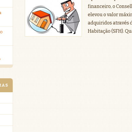
financeiro, o Conse
a
elevou o valor máx
adquiridos através 
Habitação (SFH). Qua
ro
o
RAS