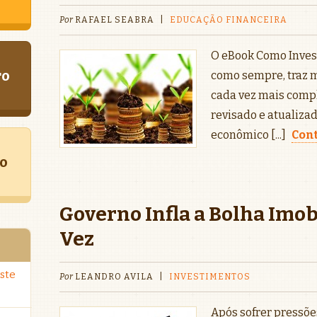
Por
RAFAEL SEABRA
|
EDUCAÇÃO FINANCEIRA
O eBook Como Invest
ro
como sempre, traz 
cada vez mais compl
revisado e atualizad
econômico [...]
Cont
o
Governo Infla a Bolha Imo
Vez
ste
Por
LEANDRO AVILA
|
INVESTIMENTOS
Após sofrer pressõe