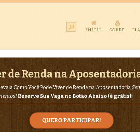
INÍCIO
SOBRE
PL
r de Renda na Aposentadori
evela Como Você Pode Viver de Renda na Aposentadoria
Sem
imentos!
Reserve Sua Vaga no Botão Abaixo (é grátis)!
QUERO PARTICIPAR!